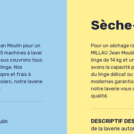
Sèche
an Moulin pour un
Pour un séchage ra
 5 machines à laver
MILLAU Jean Moulin
 nous couvrons tous
linge de 14 kg et 
linge. Nos
avons la capacité 
pre et frais à
du linge délicat ou
lerc, notre laverie
modernes garantiss
.
notre laverie vous 
qualité.
DESCRIPTIF DE
ulin
de la laverie au