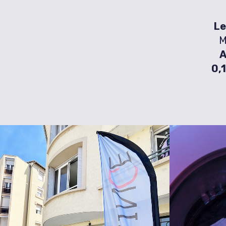
Le
M
A
0,