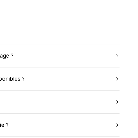
vage ?
ponibles ?
ie ?