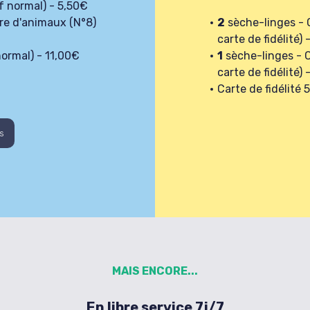
f normal) - 5,50€
ure d'animaux (N°8)
2
sèche-linges - C
carte de fidélité)
normal) - 11,00€
1
sèche-linges - C
carte de fidélité)
Carte de fidélité 
s
MAIS ENCORE...
En libre service 7j/7