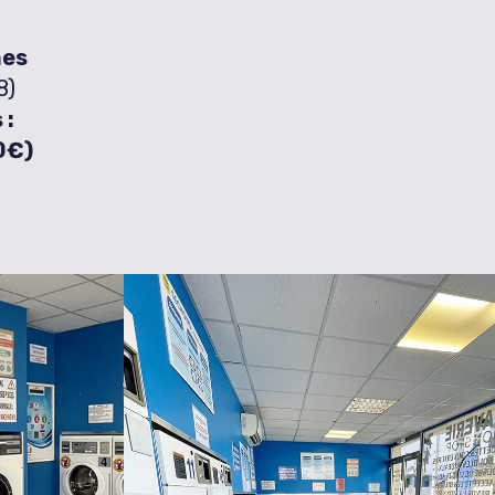
nes
8)
 :
0€)